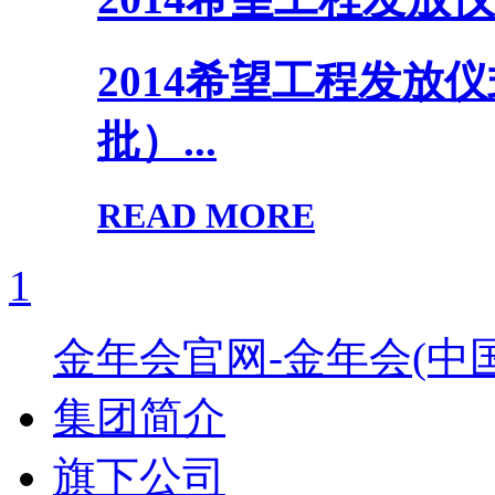
2014希望工程发放
批）...
READ MORE
1
金年会官网-金年会(中
集团简介
旗下公司