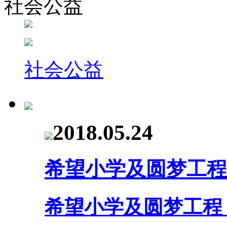
社会公益
社会公益
2018.05.24
希望小学及圆梦工程
希望小学及圆梦工程 希