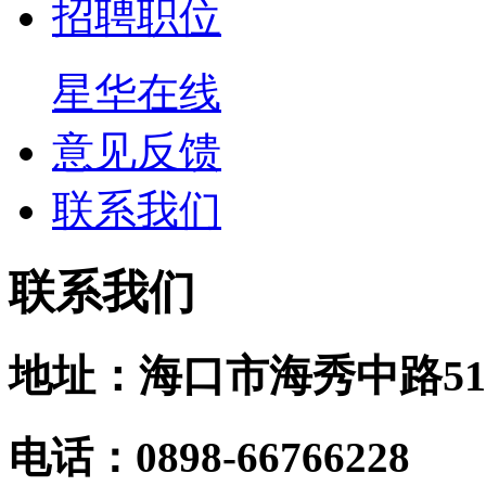
招聘职位
星华在线
意见反馈
联系我们
联系我们
地址：海口市海秀中路51
电话：0898-66766228