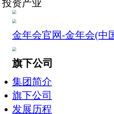
投资产业
金年会官网-金年会(中
旗下公司
集团简介
旗下公司
发展历程