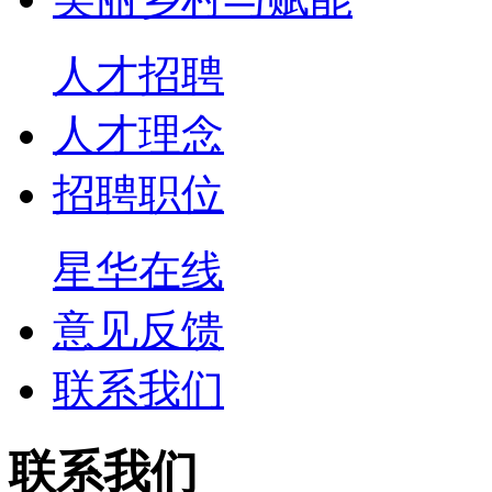
人才招聘
人才理念
招聘职位
星华在线
意见反馈
联系我们
联系我们