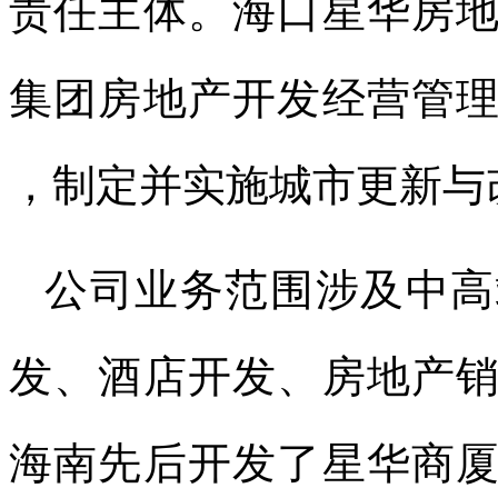
责任主体。海口星华房
集团房地产开发经营管
，制定并实施城市更新与
公司业务范围涉及中高
发、酒店开发、房地产
海南先后开发了星华商