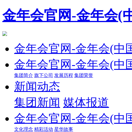
金年会官网-金年会(
金年会官网-金年会(中
金年会官网-金年会(中
集团简介
旗下公司
发展历程
集团荣誉
新闻动态
集团新闻
媒体报道
金年会官网-金年会(中
文化理念
精彩活动
星华故事