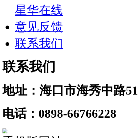
星华在线
意见反馈
联系我们
联系我们
地址：海口市海秀中路51
电话：0898-66766228