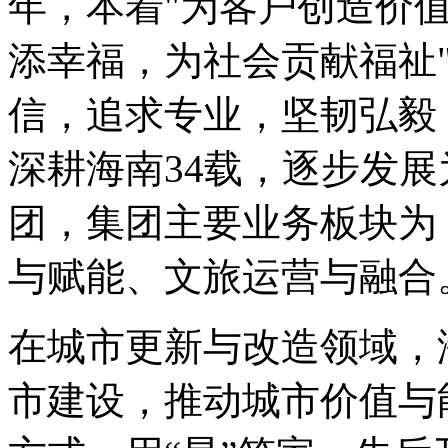
年，本着"为客户创造价
添幸福，为社会贡献福祉
信，追求专业，坚韧弘毅
深耕海南34载，逐步发
团，集团主要业务板块为
与赋能、文旅运营与融合
在城市更新与改造领域，
市建设，推动城市价值与