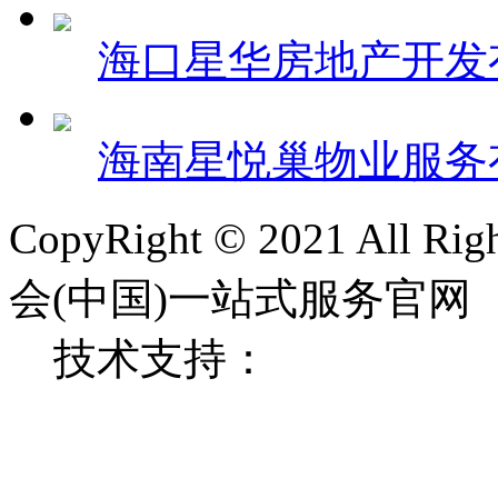
海口星华房地产开发
海南星悦巢物业服务
CopyRight © 2021 All
会(中国)一站式服务官
技术支持：