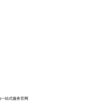
金年会(中国)一站式服务官网