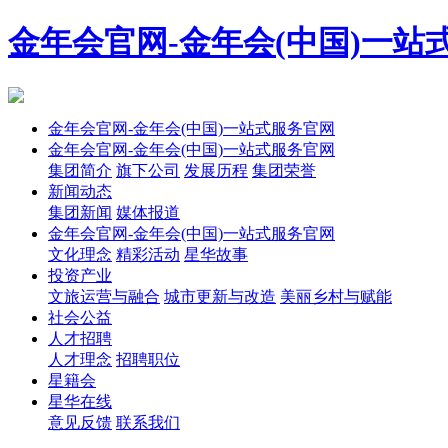
金年会官网-金年会(中国)一站
金年会官网-金年会(中国)一站式服务官网
金年会官网-金年会(中国)一站式服务官网
集团简介
旗下公司
发展历程
集团荣誉
新闻动态
集团新闻
媒体报道
金年会官网-金年会(中国)一站式服务官网
文化理念
精彩活动
星华故事
投资产业
文旅运营与融合
城市更新与改造
美丽乡村与赋能
社会公益
人才招聘
人才理念
招聘职位
星籍会
星华在线
意见反馈
联系我们