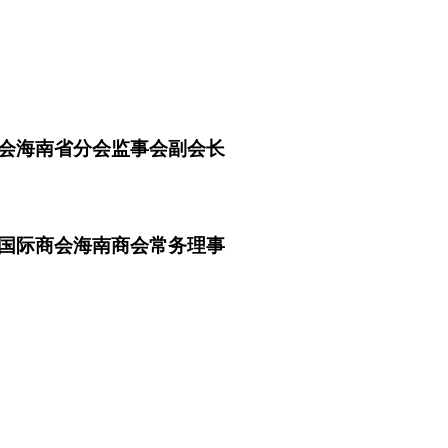
会海南省分会监事会副会长
国际商会海南商会常务理事