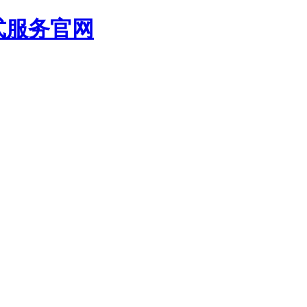
式服务官网