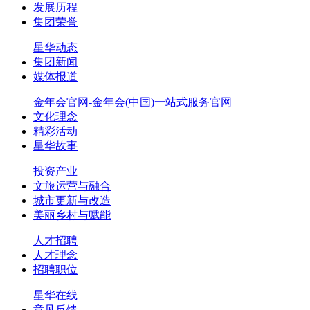
发展历程
集团荣誉
星华动态
集团新闻
媒体报道
金年会官网-金年会(中国)一站式服务官网
文化理念
精彩活动
星华故事
投资产业
文旅运营与融合
城市更新与改造
美丽乡村与赋能
人才招聘
人才理念
招聘职位
星华在线
意见反馈