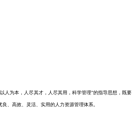
以人为本，人尽其才，人尽其用，科学管理”的指导思想，既要
优良、高效、灵活、实用的人力资源管理体系。